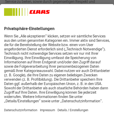
Service zu bieten, sowie durch gegenseitigen Respekt und
Achtung der Natur das gemeinsame Wachstum zu sichern. Für
dieses Ziel steht "Growing Togehter".
Seid Übernahme der Lokalen Dorfschmiede im Jahr 1943 hat sich
das Unternehmen heute zu einem modernen Unternehmen mit
internationalem Kundenkreis entwickelt.
Hier geht's zur Webseite von SAMSON Agro.
Impressum
Datenschutz
AGB
Top