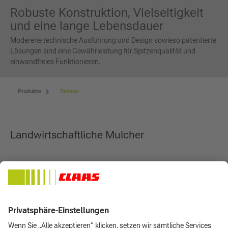
Robuste Konstruktion, Vielseitigkeit
und eine lange Lebensdauer
Moderene technische Ausführung und Design sowieso patentierte
Lösungen sind eine Gewährleistung für Spitzenqualität und
einwandfreies Funktionieren.
Produkte
Tehnos
Landwirtschaftliche Mulcher
Die landwirtschaftlichen Mulcher sind robuste und vielseitig
verwendbare Maschinen für die Arbeit an landwirtschaftlichen
Flächen bei einer höheren Arbeitsgeschwindigkeit. Sie dienen vor
allem dem Mulchen von Getreide- und Maisstoppelfeldern,
Grünland, Sonnenblumen und anderen Kulturen.